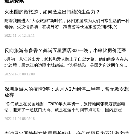
最新资讯
火出圈的微旅游，如何激发出持续的生命力？
随着我国进入“大众旅游”新时代，休闲旅游成为人们日常生活的一种
选择。受疫情影响，在境外游、跨省游等长途旅游受到限制的...
2022-11-06 12:02:11
反向旅游有多香？鹤岗五星酒店300一晚，小串比房价还香
6月初，从江苏出发，杉杉和爱人踏上了自驾之路。他们的终点在东
北边境，黑龙江的边陲小城鹤岗。“选择鹤岗，是因为它这两年名...
2022-11-05 00:12:09
深圳旅游人的疫情3年：从月入2万到停工半年，曾无数次想
放弃
“你们就是在发国难财！”2020年大年初一，旅行顾问张晓霖接起电
话，迎来了一通破口大骂。就是在这个时间节点前后，国内新冠...
2022-11-04 08:05:18
专访丑出圈随州文旅局局长解伟：仓促拍摄只为不让游客错