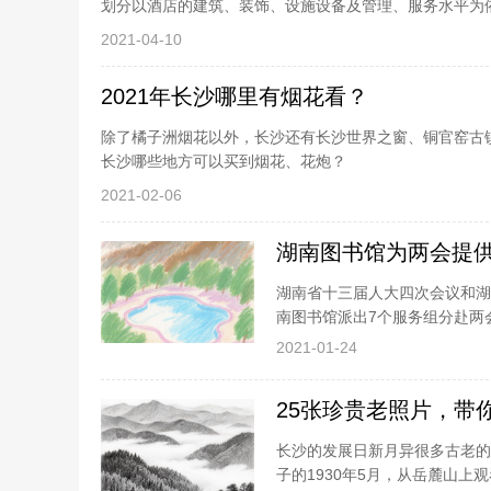
划分以酒店的建筑、装饰、设施设备及管理、服务水平为
备的维修保养评定标准、清洁卫
2021-04-10
2021年长沙哪里有烟花看？
除了橘子洲烟花以外，长沙还有长沙世界之窗、铜官窑古镇
长沙哪些地方可以买到烟花、花炮？
2021-02-06
湖南图书馆为两会提
湖南省十三届人大四次会议和湖南
南图书馆派出7个服务组分赴两
五规划》《三高四新战略》《双
2021-01-24
25张珍贵老照片，带你
长沙的发展日新月异很多古老的
子的1930年5月，从岳麓山上