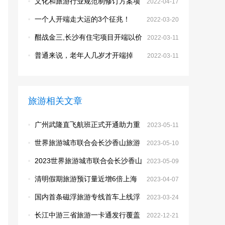
·
文化和旅游行业规范制修订方案项
2022-04-17
目开端征集
·
一个人开端走大运的3个征兆！
2022-03-20
·
酣战金三,长沙有住宅项目开端以价
2022-03-11
换量
·
普通来说，老年人几岁才开端掉
2022-03-11
牙？如何避免老掉牙？
旅游相关文章
·
广州武隆直飞航班正式开通助力重
2023-05-11
庆武隆旅游产业发展
·
世界旅游城市联合会长沙香山旅游
2023-05-10
峰会在长沙举办
·
2023世界旅游城市联合会长沙香山
2023-05-09
旅游峰会今起在长沙举行
·
清明假期旅游预订量近增6倍上海
2023-04-07
成首个热门目的地
·
国内首条磁浮旅游专线首车上线浮
2023-03-24
游是如何实现的？
·
长江中游三省旅游一卡通发行覆盖
2022-12-21