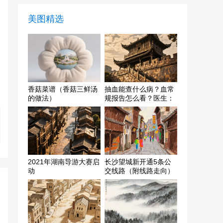
美图精选
香菇菜谱（香菇三鲜汤
抽血能查什么病？血常
的做法）
规报告怎么看？医生：
这3个指标重点关注
2021年湖南导游大赛启
长沙望城新开通5条公
动
交线路（附线路走向）