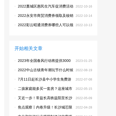
·
2022藁城区惠民生汽车促消费活动
2022-10-16
常见问答
·
2022永安市商贸消费券领取及核销
2022-10-14
方式
·
2022彩云昭通消费券哪些人可以领
2022-10-13
取和使用？
开始相关文章
·
2023年全国春风行动将提供3000
2023-01-25
万个就业岗位长沙正月初七开始
·
2022中山古镇青年潮玩节什么时候
2022-08-19
开始？
·
7月11日起长沙县中小学生免费游
2022-07-08
泳免费体育培训开始预约
·
二孩家庭能多买一套房？这座城市
2022-05-15
开始实施！
·
又近一步！常益长高铁益阳至长沙
2022-05-09
段开始联调联试
·
焦点观察丨内卷升级！长沙城芯限
2022-04-28
价天花板住宅也开始降价