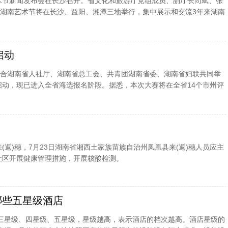
艺术节新闻发布会在长沙召开。省文化和旅游厅党组成员、副厅长尚斌、张
湖南艺术节将在长沙、益阳、湘潭三地举行，集中展示和交流3年来湖南
果，12月20日在长沙举行开幕式
启动
合湖南省人社厅、湖南省总工会、共青团湖南省委、湖南省妇联共同举
式启动，现已进入全省海选报名阶段。据悉，本次大赛将在全省14个市州评
业导游，于12月14日至15日在张
(返)穗，7月23日湖南省湘西土家族苗族自治州凤凰县来(返)穗人员应主
社区开展健康管理措施，开展核酸检测。
哪些五星级酒店
三星级、四星级、五星级，星级越高，表示酒店的档次越高。酒店星级的