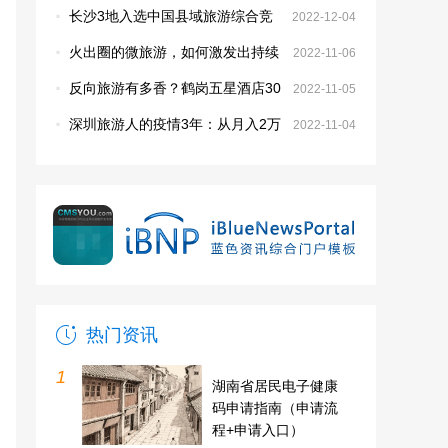
赣鄂湘300多家景区
·
长沙3地入选中国县域旅游综合竞
2022-12-04
争力百强县市
·
火出圈的微旅游，如何激发出持续
2022-11-06
的生命力？
·
反向旅游有多香？鹤岗五星酒店30
2022-11-05
0一晚，小串比房价还香
·
深圳旅游人的疫情3年：从月入2万
2022-11-04
到停工半年，曾无数次想放弃
热门资讯
1
湖南省居民电子健康
码申请指南（申请流
程+申请入口）