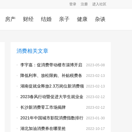
登录
注册
进入社区
房产
财经
结婚
亲子
健康
杂谈
消费相关文章
·
李宇嘉：促消费带动楼市淄博开启
2023-05-08
三四线房地产新模式
·
降低利率、放松限购、补贴税费各
2023-02-13
地优化调控政策提振住房消费观察
·
湖南促就业释放2.3万岗位新消费领
2023-02-13
域招聘岗位需求大
·
2023春风行动暨促进大学生就业金
2023-02-12
桥行动长沙新消费人力资源专场活
·
长沙新消费零工市场揭牌
2023-02-12
动举行
·
2021年中国城市影院消费指数排行
2023-01-30
榜
·
湖北加油消费券在哪里抢
2022-10-17