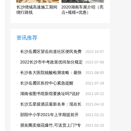
长沙绕城高速施工期间
2020湖南车展介绍（亮
绕行路线
点+规模+优惠）
资讯推荐
·
长沙岳麓区望岳街道社区便民免费
2022-10-07
核酸采样点
·
2022长沙市中考政策优待加分规定
2022-07-06
·
长沙各大医院核酸检测攻略：最快
2021-08-05
4个小时出结果
·
长沙岳麓区疾控中心紧急提醒
2021-07-29
·
湖南省图书馆新馆要换址吗?说好
2021-05-22
的梅溪湖怎么改为暮云了？
·
长沙五星级酒店最新名单：现在长
2021-04-10
沙有哪些五星级酒店
·
邵阳中小学2021年上学期提前开
2021-02-21
学：邵阳市关于调整全市中小学开
·
朋友圈卖烟花爆竹,可送货上门?专
2021-02-10