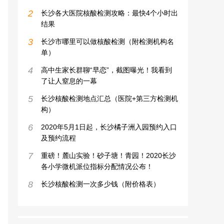
2
长沙各大医院核酸检测攻略：最快4个小时出
结果
3
长沙市哪里可以做核酸检测（附检测机构名
单）
4
高中生家长群聊“早恋”，截图曝光！我看到
了让人窒息的一幕
5
长沙核酸检测地点汇总（医院+第三方检测机
构）
6
2020年5月1日起，长沙橘子洲入园预约入口
及预约流程
7
重磅！麓山实验！砂子塘！青园！2020长沙
各小学微机派位指标分配情况公布！
8
长沙核酸检测一次多少钱（附价格表）