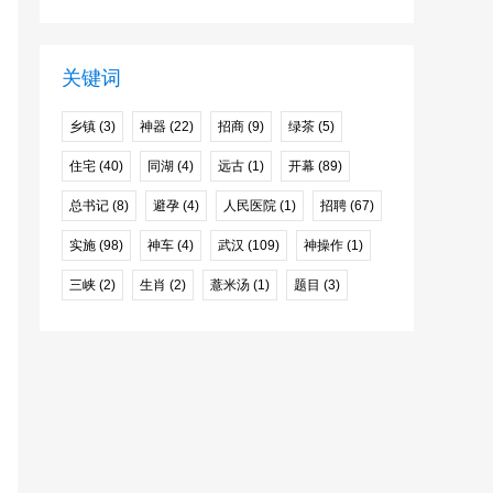
学时间的通知
家:涉嫌违法
关键词
乡镇
(3)
神器
(22)
招商
(9)
绿茶
(5)
住宅
(40)
同湖
(4)
远古
(1)
开幕
(89)
总书记
(8)
避孕
(4)
人民医院
(1)
招聘
(67)
实施
(98)
神车
(4)
武汉
(109)
神操作
(1)
三峡
(2)
生肖
(2)
薏米汤
(1)
题目
(3)