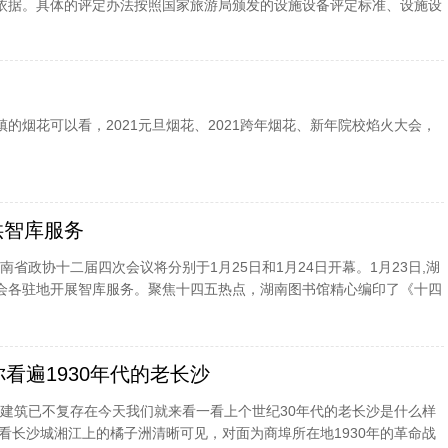
依据。具体的评定办法按照国家旅游局颁发的设施设备评定标准、设施设
的烟花可以看，2021元旦烟花、2021跨年烟花、新年院校焰火大会，
供智库服务
省政协十二届四次会议将分别于1月25日和1月24日开幕。1月23日,湖
会各驻地开展智库服务。聚焦十四五热点，湖南图书馆精心编印了《十四
循环新发展格局》《自由贸易试
看遍1930年代的老长沙
建筑已不复存在今天我们就来看一看上个世纪30年代的老长沙是什么样
观看长沙城湘江上的橘子洲清晰可见，对面为商埠所在地1930年的革命战