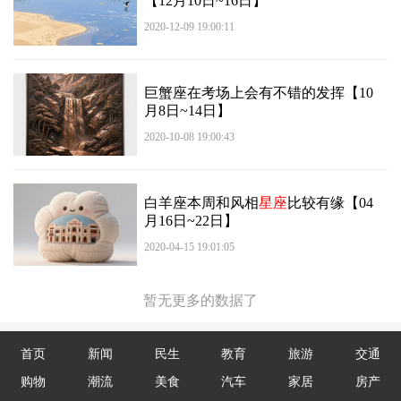
【12月10日~16日】
2020-12-09 19:00:11
巨蟹座在考场上会有不错的发挥【10
月8日~14日】
2020-10-08 19:00:43
白羊座本周和风相
星座
比较有缘【04
月16日~22日】
2020-04-15 19:01:05
暂无更多的数据了
首页
新闻
民生
教育
旅游
交通
购物
潮流
美食
汽车
家居
房产