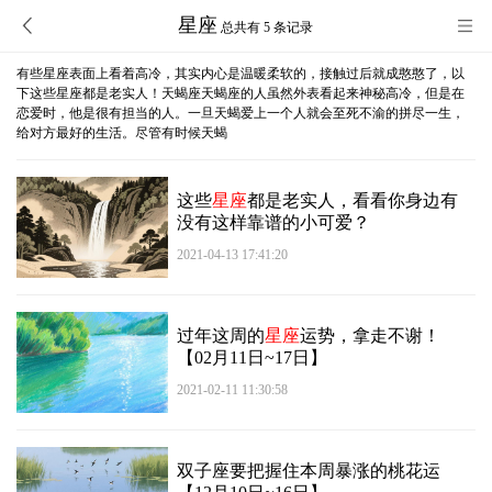
星座
总共有 5 条记录
有些星座表面上看着高冷，其实内心是温暖柔软的，接触过后就成憨憨了，以
下这些星座都是老实人！天蝎座天蝎座的人虽然外表看起来神秘高冷，但是在
恋爱时，他是很有担当的人。一旦天蝎爱上一个人就会至死不渝的拼尽一生，
给对方最好的生活。尽管有时候天蝎
这些
星座
都是老实人，看看你身边有
没有这样靠谱的小可爱？
2021-04-13 17:41:20
过年这周的
星座
运势，拿走不谢！
【02月11日~17日】
2021-02-11 11:30:58
双子座要把握住本周暴涨的桃花运