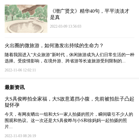
《增广贤文》精华40句，平平淡淡才
是真
2022-03-09 13:56:03
火出圈的微旅游，如何激发出持续的生命力？
随着我国进入“大众旅游”新时代，休闲旅游成为人们日常生活的一种
选择。受疫情影响，在境外游、跨省游等长途旅游受到限制的...
2022-11-06 12:02:11
最新资讯
大S具俊晔拍全家福，大S故意遮挡小腹，先前被拍肚子凸起
疑怀孕
今天，有网友晒出一组和大S一家人拍摄的照片，瞬间吸引不少人的
围观和热议。这一次还是大S具俊晔与小S和徐妈妈一起拍摄的照
片...
2022-11-03 08:26:19