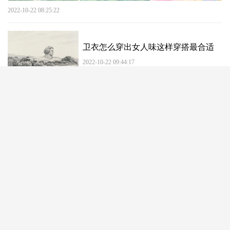
2022-10-22 08:25:22
卫衣怎么穿出女人味这样穿搭最合适
2022-10-22 09:44:17
少女风格穿搭今年流行的3种少女风穿
搭
2022-10-22 09:48:40
加载更多...
首页
新闻
民生
教育
旅游
交通
购物
潮流
美食
汽车
家居
房产
财经
结婚
亲子
健康
杂谈