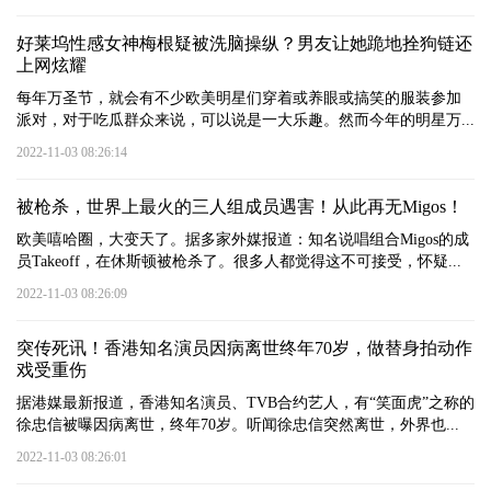
好莱坞性感女神梅根疑被洗脑操纵？男友让她跪地拴狗链还
上网炫耀
每年万圣节，就会有不少欧美明星们穿着或养眼或搞笑的服装参加
派对，对于吃瓜群众来说，可以说是一大乐趣。然而今年的明星万...
2022-11-03 08:26:14
被枪杀，世界上最火的三人组成员遇害！从此再无Migos！
欧美嘻哈圈，大变天了。据多家外媒报道：知名说唱组合Migos的成
员Takeoff，在休斯顿被枪杀了。很多人都觉得这不可接受，怀疑...
2022-11-03 08:26:09
突传死讯！香港知名演员因病离世终年70岁，做替身拍动作
戏受重伤
据港媒最新报道，香港知名演员、TVB合约艺人，有“笑面虎”之称的
徐忠信被曝因病离世，终年70岁。听闻徐忠信突然离世，外界也...
2022-11-03 08:26:01