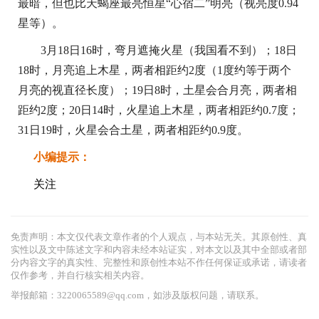
最暗，但也比天蝎座最亮恒星“心宿二”明亮（视亮度0.94
星等）。
3月18日16时，弯月遮掩火星（我国看不到）；18日
18时，月亮追上木星，两者相距约2度（1度约等于两个
月亮的视直径长度）；19日8时，土星会合月亮，两者相
距约2度；20日14时，火星追上木星，两者相距约0.7度；
31日19时，火星会合土星，两者相距约0.9度。
小编提示：
关注
免责声明：本文仅代表文章作者的个人观点，与本站无关。其原创性、真
实性以及文中陈述文字和内容未经本站证实，对本文以及其中全部或者部
分内容文字的真实性、完整性和原创性本站不作任何保证或承诺，请读者
仅作参考，并自行核实相关内容。
举报邮箱：3220065589@qq.com，如涉及版权问题，请联系。