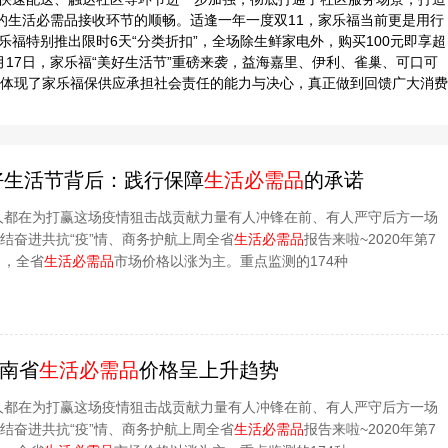
的生活必需品接收环节的顺畅。适逢一年一度双11，家乐福当前更是用行
家乐福特别推出限时6天“分类折扣”，全场除生鲜家电外，购买100元即享超
1月17日，家乐福“美好生活节”重磅来袭，益海嘉里、伊利、雀巢、可口可
，体现了家乐福保供应承担社会责任的能力与决心，真正做到回馈广大消费
好生活节背后：践行保障
生活必需品
的承诺
人都在为打赢这场疫情狙击战贡献力量有人冲锋在前、有人严守后方一场
团结奋进共抗“疫”情、商务护航上周全省
生活必需品
报告来啦~2020年第7
），全省
生活必需品
市场价格以涨为主。重点监测的174种
湖南省
生活必需品
价格呈上升趋势
人都在为打赢这场疫情狙击战贡献力量有人冲锋在前、有人严守后方一场
团结奋进共抗“疫”情、商务护航上周全省
生活必需品
报告来啦~2020年第7