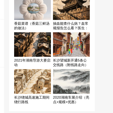
香菇菜谱（香菇三鲜汤
抽血能查什么病？血常
的做法）
规报告怎么看？医生：
这3个指标重点关注
2021年湖南导游大赛启
长沙望城新开通5条公
动
交线路（附线路走向）
长沙绕城高速施工期间
2020湖南车展介绍（亮
绕行路线
点+规模+优惠）