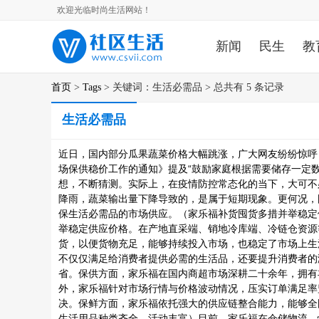
欢迎光临时尚生活网站！
新闻
民生
教
首页
>
Tags
> 关键词：生活必需品 > 总共有 5 条记录
生活必需品
近日，国内部分瓜果蔬菜价格大幅跳涨，广大网友纷纷惊呼
场保供稳价工作的通知》提及“鼓励家庭根据需要储存一定
想，不断猜测。实际上，在疫情防控常态化的当下，大可不
降雨，蔬菜输出量下降导致的，是属于短期现象。更何况，
保生活必需品的市场供应。（家乐福补货囤货多措并举稳定
举稳定供应价格。在产地直采端、销地冷库端、冷链仓资源
货，以便货物充足，能够持续投入市场，也稳定了市场上生
不仅仅满足给消费者提供必需的生活品，还要提升消费者的
省。保供方面，家乐福在国内商超市场深耕二十余年，拥有丰
外，家乐福针对市场行情与价格波动情况，压实订单满足率
决。保鲜方面，家乐福依托强大的供应链整合能力，能够全
生活用品种类齐全、活动丰富）目前，家乐福在仓储物流、