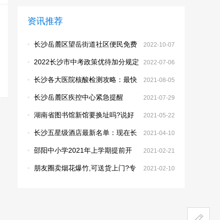
资讯推荐
·
长沙岳麓区望岳街道社区便民免费
2022-10-07
核酸采样点
·
2022长沙市中考政策优待加分规定
2022-07-06
·
长沙各大医院核酸检测攻略：最快
2021-08-05
4个小时出结果
·
长沙岳麓区疾控中心紧急提醒
2021-07-29
·
湖南省图书馆新馆要换址吗?说好
2021-05-22
的梅溪湖怎么改为暮云了？
·
长沙五星级酒店最新名单：现在长
2021-04-10
沙有哪些五星级酒店
·
邵阳中小学2021年上学期提前开
2021-02-21
学：邵阳市关于调整全市中小学开
·
朋友圈卖烟花爆竹,可送货上门?专
2021-02-10
学时间的通知
家:涉嫌违法