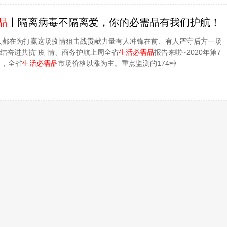
品
丨隔离病毒不隔离爱，你的必需品有我们护航！
人都在为打赢这场疫情狙击战贡献力量有人冲锋在前、有人严守后方一场
团结奋进共抗“疫”情、商务护航上周全省
生活必需品
报告来啦~2020年第7
），全省
生活必需品
市场价格以涨为主。重点监测的174种