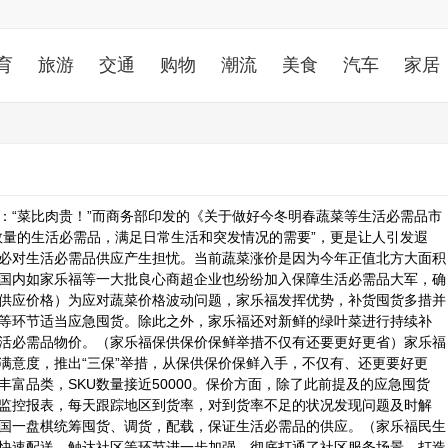
育
旅游
交通
购物
潮流
美食
汽车
家居
：“菜比肉贵！”而商务部印发的《关于做好今冬明春蔬菜等生活必需品市
数量的生活必需品，满足日常生活和突发情况的需要”，更是让人引发遐
必对生活必需品供应产生担忧。当前蔬菜涨价是因为今年正值北方大面积
国内如家乐福等一大批良心商超企业也纷纷加入保障生活必需品大军，确
供应价格）为应对蔬菜价格波动问题，家乐福发挥优势，补货囤货多措并
等环节适当应急囤货。除此之外，家乐福还对新鲜的绿叶菜进行持续补
活必需品物价。（家乐福保供保价保鲜举措不仅有还要更好更省）家乐福
满意度，推出“三保”举措，从保供保价保鲜入手，不仅有、还更要好更
富品类，SKU数量接近50000。保价方面，除了此前提及的应急囤货
监控报表，每天跟踪地区到货率，对到货率不足的状况发现问题及时解
国一盘棋统筹囤货、调货，配载，保证生活必需品的供应。（家乐福民生
快速配送、触达社区等环节进一步加强，彻底打通了社区服务场景，打造