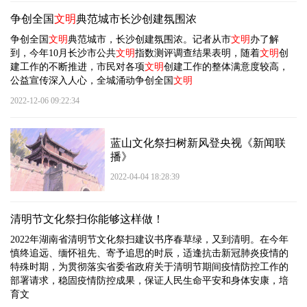
争创全国
文明
典范城市长沙创建氛围浓
争创全国
文明
典范城市，长沙创建氛围浓。记者从市
文明
办了解
到，今年10月长沙市公共
文明
指数测评调查结果表明，随着
文明
创
建工作的不断推进，市民对各项
文明
创建工作的整体满意度较高，
公益宣传深入人心，全城涌动争创全国
文明
2022-12-06 09:22:34
蓝山文化祭扫树新风登央视《新闻联
播》
2022-04-04 18:28:39
清明节文化祭扫你能够这样做！
2022年湖南省清明节文化祭扫建议书序春草绿，又到清明。在今年
慎终追远、缅怀祖先、寄予追思的时辰，适逢抗击新冠肺炎疫情的
特殊时期，为贯彻落实省委省政府关于清明节期间疫情防控工作的
部署请求，稳固疫情防控成果，保证人民生命平安和身体安康，培
育文