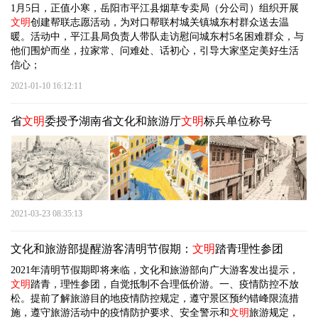
1月5日，正值小寒，岳阳市平江县烟草专卖局（分公司）组织开展
文明
创建帮联志愿活动，为对口帮联村城关镇城东村群众送去温
暖。活动中，平江县局负责人带队走访慰问城东村5名困难群众，与
他们围炉而坐，拉家常、问难处、话初心，引导大家坚定美好生活
信心；
2021-01-10 16:12:11
省
文明
委授予湖南省文化和旅游厅
文明
标兵单位称号
2021-03-23 08:35:13
文化和旅游部提醒游客清明节假期：
文明
踏青理性参团
2021年清明节假期即将来临，文化和旅游部向广大游客发出提示，
文明
踏青，理性参团，自觉抵制不合理低价游。一、疫情防控不放
松。提前了解旅游目的地疫情防控规定，遵守景区预约错峰限流措
施，遵守旅游活动中的疫情防护要求、安全警示和
文明
旅游规定，