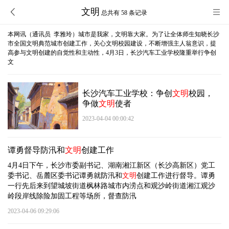
文明
总共有 58 条记录
本网讯（通讯员 李雅玲）城市是我家，文明靠大家。为了让全体师生知晓长沙
市全国文明典范城市创建工作，关心文明校园建设，不断增强主人翁意识，提
高参与文明创建的自觉性和主动性，4月3日，长沙汽车工业学校隆重举行争创
文
长沙汽车工业学校：争创
文明
校园，
争做
文明
使者
2023-04-04 00:00:42
谭勇督导防汛和
文明
创建工作
4月4日下午，长沙市委副书记、湖南湘江新区（长沙高新区）党工
委书记、岳麓区委书记谭勇就防汛和
文明
创建工作进行督导。谭勇
一行先后来到望城坡街道枫林路城市内涝点和观沙岭街道湘江观沙
岭段岸线除险加固工程等场所，督查防汛
2023-04-06 09:29:06