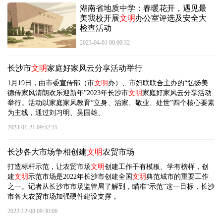
湖南省地质中学：春暖花开，遇见最
美我校开展
文明
办公室评选及安全大
检查活动
2023-04-01 00:00:32
长沙市
文明
家庭好家风云分享活动举行
1月19日，由市委宣传部（市
文明
办）、市妇联联合主办的“弘扬美
德传家风清朗欢乐迎新年”2023年长沙市
文明
家庭好家风云分享活动
举行。活动以家庭家风教育“立身、治家、敬业、处世”四个核心要素
为主线，通过刘习明、吴国雄、
2023-01-21 09:52:35
长沙各大市场争相创建
文明
农贸市场
打造标杆示范，让农贸市场
文明
创建工作干有模板、学有榜样，创
建
文明
示范市场是2022年长沙市创建全国
文明
典范城市的重要工作
之一。记者从长沙市市场监管局了解到，瞄准“示范”这一目标，长沙
市各大农贸市场加强硬件建设支撑，
2022-12-08 09:30:06