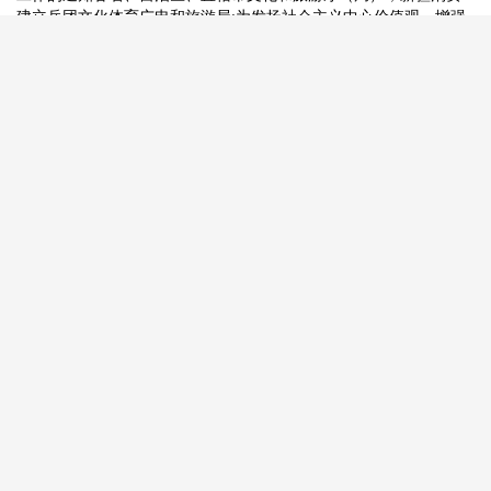
建立兵团文化体育广电和旅游局:为发扬社会主义中心价值观，增强
对文化旅游工作的引导，发挥示范带动作用，提升行业文化旅游工
作程
2022-03-04 09:42:42
看，金秋里亮眼的志愿红！宁乡资福
镇巾帼志愿者积极参与助力秋收，颗
粒归仓新时代
文明
实践活动
2020-10-19 03:26:52
国家税务总局宁乡市税务局积极开展
文明
创建主题活动
2020-10-19 03:41:55
发扬红色传统传承红色基因肖凌之应邀担任空中讲堂--潇湘
文明
实践村村响专题公益广播宣讲员
10月19日下午三点，潇湘人民广播电台录播室来了一位特殊的嘉宾--