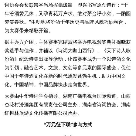
词协会会长彭崇谷当场挥毫泼墨，即兴书写原创诗作：“千
年汾酒赞无休，又孕青花万户求。敢对茅台呼小弟，一酌圆
梦笑春秋。”生动地将汾酒千年历史与品牌风貌巧妙融合，
为大赛带来精彩开篇。
据主办方介绍，主体赛事完结后将举办电视颁奖典礼揭晓获
奖选手与佳作，并辅以《诗词大咖山西行》、《天下诗人咏
汾酒》纪念诗集出版等活动，让该赛事成为一个以诗酒文化
为引领，融合艺术、文旅、文创等多元素的国际盛会，促使
中国千年诗酒文化在新的时代焕发蓬勃生机，助力中国文
化、中国精神、中国品牌快步走向世界。
大赛由中华诗词学会指导、湖南广播电视台国际频道、山西
杏花村汾酒集团有限责任公司主办，湖南省诗词协会、湖南
红树林旅游文化传播有限公司承办。
“万元征下联”参与方式