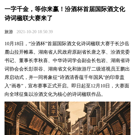
一字千金，等你来赢！汾酒杯首届国际酒文化
诗词楹联大赛来了
旅游
2021-10-20 18:50:39
10月18日，“汾酒杯”首届国际酒文化诗词楹联大赛于长沙岳
麓山拉开帷幕。湖南省人民政府原副省长唐之享、汾酒党委
书记、董事长李秋喜、中华诗词学会副会长包岩、湖南省诗
词协会会长彭崇谷、湖南省文化和旅游厅二级巡视员王鹏出
席启动式，并一同将象征“诗酒清香蕴千年国风”的印章盖
入“画卷”，宣布赛事正式开启。即日起至12月10日，大赛面
向全球征集以汾酒文化为核心的诗词楹联作品。