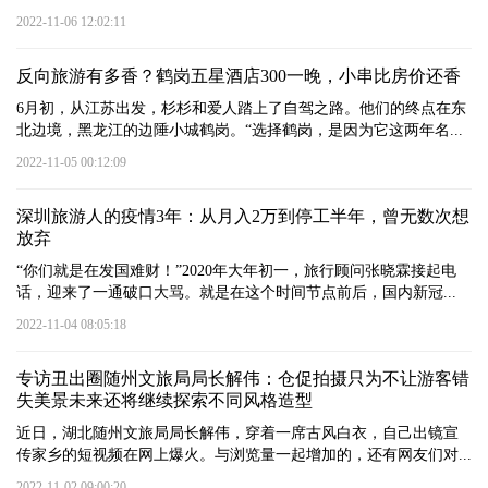
2022-11-06 12:02:11
反向旅游有多香？鹤岗五星酒店300一晚，小串比房价还香
6月初，从江苏出发，杉杉和爱人踏上了自驾之路。他们的终点在东
北边境，黑龙江的边陲小城鹤岗。“选择鹤岗，是因为它这两年名...
2022-11-05 00:12:09
深圳旅游人的疫情3年：从月入2万到停工半年，曾无数次想
放弃
“你们就是在发国难财！”2020年大年初一，旅行顾问张晓霖接起电
话，迎来了一通破口大骂。就是在这个时间节点前后，国内新冠...
2022-11-04 08:05:18
专访丑出圈随州文旅局局长解伟：仓促拍摄只为不让游客错
失美景未来还将继续探索不同风格造型
近日，湖北随州文旅局局长解伟，穿着一席古风白衣，自己出镜宣
传家乡的短视频在网上爆火。与浏览量一起增加的，还有网友们对...
2022-11-02 09:00:20