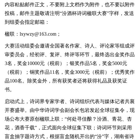
内容粘贴邮件正文，不要附上文档作为附件，也不要以附件
投稿，邮件主题敬请注明“汾酒杯诗词楹联大赛”字样，发送
到组委会指定邮箱：
楹联：lxywzy@163.com；
大赛活动组委会邀请全国著名作家、诗人、评论家等组成评
审委员会，经初评、复评、终评等环节，最终选出金奖作品
3名，奖金10000元（税前）；银奖作品5名，奖金5000元
（税前）；铜奖作品11名，奖金3000元（税前）；优秀奖作
品100名。除奖金外，所有获奖者还将获得礼品及获奖证
书。
启动式上，诗词界专家学者、诗词组织代表与媒体记者共襄
开赛盛举。由中华诗词学会副会长包岩发起全球征集令，现
场公布大赛原创楹联上联：“何处寻佳酿？汾酒、青花、杏
花，酒香千载”，正式面向全球征集下联；诗词环节则采用
盲盒抽字题诗方式，根据盲盒随机开出的“汾”字，湖南省诗