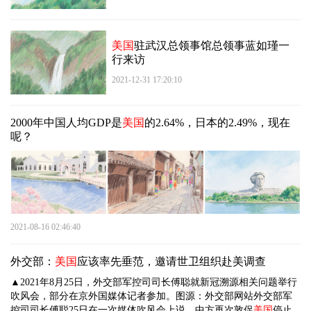
美国
驻武汉总领事馆总领事蓝如瑾一
行来访
2021-12-31 17:20:10
2000年中国人均GDP是
美国
的2.64%，日本的2.49%，现在
呢？
2021-08-16 02:46:40
外交部：
美国
应该率先垂范，邀请世卫组织赴美调查
▲2021年8月25日，外交部军控司司长傅聪就新冠溯源相关问题举行
吹风会，部分在京外国媒体记者参加。图源：外交部网站外交部军
控司司长傅聪25日在一次媒体吹风会上说，中方再次敦促
美国
停止