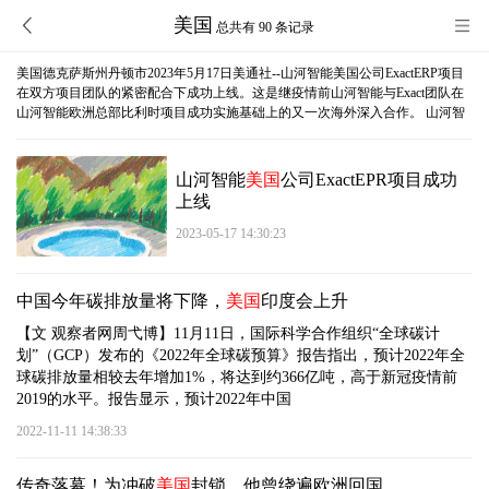
美国
总共有 90 条记录
美国德克萨斯州丹顿市2023年5月17日美通社--山河智能美国公司ExactERP项目
在双方项目团队的紧密配合下成功上线。这是继疫情前山河智能与Exact团队在
山河智能欧洲总部比利时项目成功实施基础上的又一次海外深入合作。 山河智
山河智能
美国
公司ExactEPR项目成功
上线
2023-05-17 14:30:23
中国今年碳排放量将下降，
美国
印度会上升
【文 观察者网周弋博】11月11日，国际科学合作组织“全球碳计
划”（GCP）发布的《2022年全球碳预算》报告指出，预计2022年全
球碳排放量相较去年增加1%，将达到约366亿吨，高于新冠疫情前
2019的水平。报告显示，预计2022年中国
2022-11-11 14:38:33
传奇落幕！为冲破
美国
封锁，他曾绕遍欧洲回国