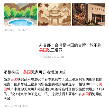
2021-09-16 06:26:28
外交部：台湾是中国的台湾，轮不到
美国
说三道四
2021-10-15 12:48:18
消极抗疫，
美国
无家可归者增加10倍！
虽然
美国
联邦政府在2020年春季就颁布了禁止驱逐房客的疫情救助
法案，但新华社卫星新闻实验室的观测结果显示：相较2019年，
美
国
城市中疑似无家可归者搭建的帐篷等临时居住设施面积增加了约4
倍，部分地点增加了超过10倍。这次观测主要集中在
美国
西海岸的
大城
2021-10-21 14:28:27