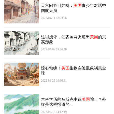
天宫问答引共鸣：
美国
青少年对话中
国航天员
2022-04-11 18:23:06
这组漫评，让各国网友道出
美国
的真
实形象
2022-04-07 19:36:40
惊心动魄！
美国
生物实验乱象祸患全
球
2022-03-28 19:30:31
本科学历的马斯克中选
美国
院士？外
媒是这样报道的...
2022-02-13 14:12:19