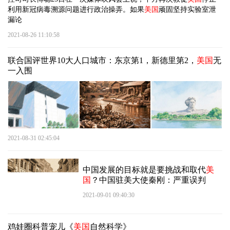
利用新冠病毒溯源问题进行政治操弄。如果
美国
顽固坚持实验室泄
漏论
2021-08-26 11:10:58
联合国评世界10大人口城市：东京第1，新德里第2，
美国
无
一入围
2021-08-31 02:45:04
中国发展的目标就是要挑战和取代
美
国
？中国驻美大使秦刚：严重误判
2021-09-01 09:40:30
鸡娃圈科普宠儿《
美国
自然科学》