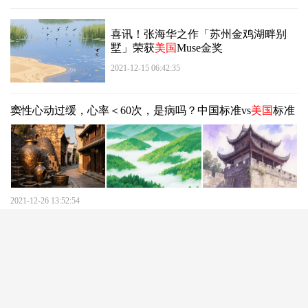
喜讯！张海华之作「苏州金鸡湖畔别
墅」荣获
美国
Muse金奖
2021-12-15 06:42:35
窦性心动过缓，心率＜60次，是病吗？中国标准vs
美国
标准
2021-12-26 13:52:54
BBC：西方官员不来冬奥？北京大爷：
美国
政府小肚鸡肠