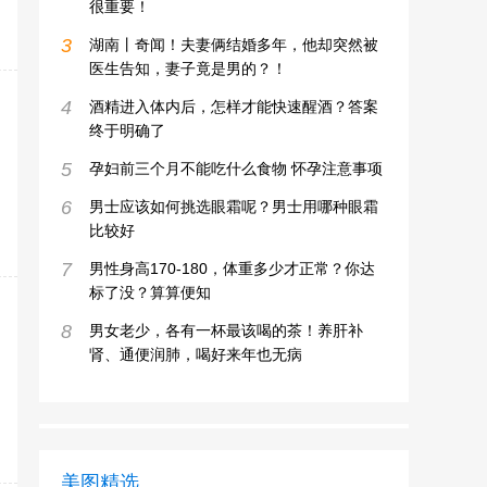
很重要！
3
湖南丨奇闻！夫妻俩结婚多年，他却突然被
医生告知，妻子竟是男的？！
4
酒精进入体内后，怎样才能快速醒酒？答案
终于明确了
5
孕妇前三个月不能吃什么食物 怀孕注意事项
6
男士应该如何挑选眼霜呢？男士用哪种眼霜
比较好
7
男性身高170-180，体重多少才正常？你达
标了没？算算便知
8
男女老少，各有一杯最该喝的茶！养肝补
肾、通便润肺，喝好来年也无病
美图精选