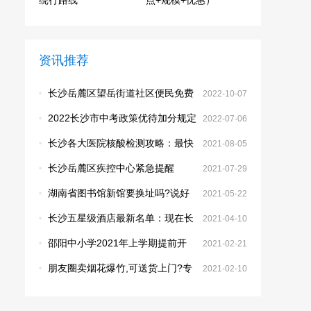
资讯推荐
·
长沙岳麓区望岳街道社区便民免费
2022-10-07
核酸采样点
·
2022长沙市中考政策优待加分规定
2022-07-06
·
长沙各大医院核酸检测攻略：最快
2021-08-05
4个小时出结果
·
长沙岳麓区疾控中心紧急提醒
2021-07-29
·
湖南省图书馆新馆要换址吗?说好
2021-05-22
的梅溪湖怎么改为暮云了？
·
长沙五星级酒店最新名单：现在长
2021-04-10
沙有哪些五星级酒店
·
邵阳中小学2021年上学期提前开
2021-02-21
学：邵阳市关于调整全市中小学开
·
朋友圈卖烟花爆竹,可送货上门?专
2021-02-10
学时间的通知
家:涉嫌违法