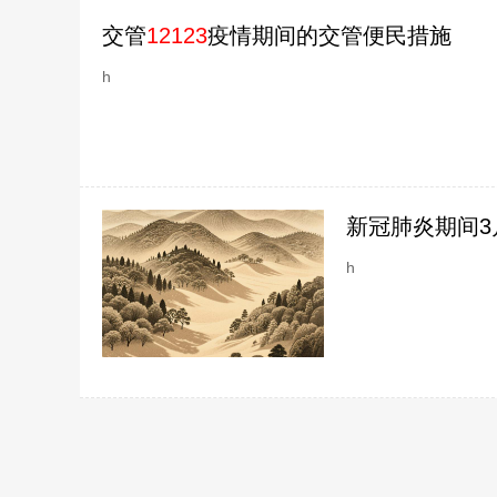
交管
12123
疫情期间的交管便民措施
h
新冠肺炎期间3
前发生的交通
h