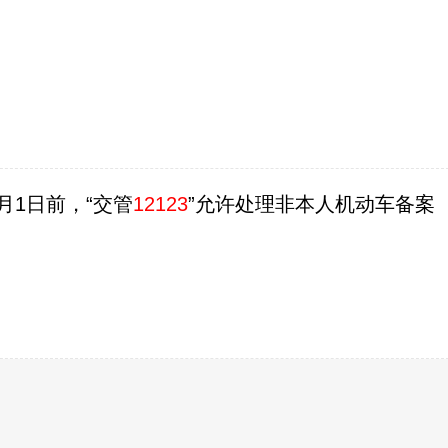
月1日前，“交管
12123
”允许处理非本人机动车备案
违法行为