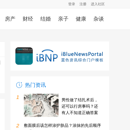
登录
注册
进入社区
房产
财经
结婚
亲子
健康
杂谈
面
热门资讯
1
男性做了结扎术后，
还可以行房事吗？还
有人不知道正确答案
2
敷面膜后该怎样涂护肤品？涂抹的先后顺序