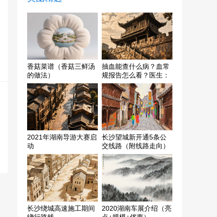
香菇菜谱（香菇三鲜汤
抽血能查什么病？血常
的做法）
规报告怎么看？医生：
这3个指标重点关注
2021年湖南导游大赛启
长沙望城新开通5条公
动
交线路（附线路走向）
长沙绕城高速施工期间
2020湖南车展介绍（亮
绕行路线
点+规模+优惠）